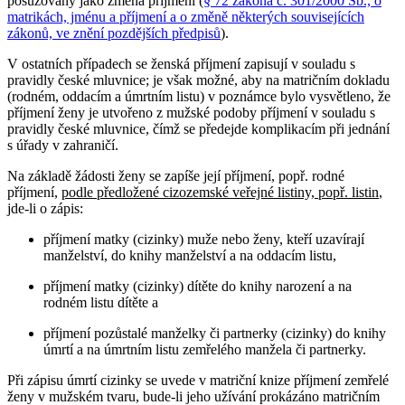
posuzovány jako změna příjmení (
§ 72 zákona č. 301/2000 Sb., o
matrikách, jménu a příjmení a o změně některých souvisejících
zákonů, ve znění pozdějších předpisů
).
V ostatních případech se ženská příjmení zapisují v souladu s
pravidly české mluvnice; je však možné, aby na matričním dokladu
(rodném, oddacím a úmrtním listu) v poznámce bylo vysvětleno, že
příjmení ženy je utvořeno z mužské podoby příjmení v souladu s
pravidly české mluvnice, čímž se předejde komplikacím při jednání
s úřady v zahraničí.
Na základě žádosti ženy se zapíše její příjmení, popř. rodné
příjmení,
podle předložené cizozemské veřejné listiny, popř. listin
,
jde-li o zápis:
příjmení matky (cizinky) muže nebo ženy, kteří uzavírají
manželství, do knihy manželství a na oddacím listu,
příjmení matky (cizinky) dítěte do knihy narození a na
rodném listu dítěte a
příjmení pozůstalé manželky či partnerky (cizinky) do knihy
úmrtí a na úmrtním listu zemřelého manžela či partnerky.
Při zápisu úmrtí cizinky se uvede v matriční knize příjmení zemřelé
ženy v mužském tvaru, bude-li jeho užívání prokázáno matričním