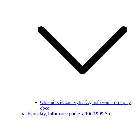
Obecně závazné vyhlášky, nařízení a předpisy
obce
Kontakty, informace podle § 106⁄1999 Sb.