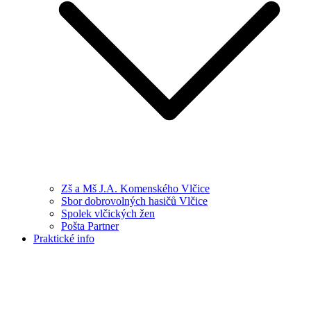
Zš a Mš J.A. Komenského Vlčice
Sbor dobrovolných hasičů Vlčice
Spolek vlčických žen
Pošta Partner
Praktické info