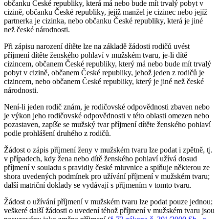
občanku České republiky, která má nebo bude mít trvalý pobyt v
cizině, občanku České republiky, jejíž manžel je cizinec nebo jejíž
partnerka je cizinka, nebo občanku České republiky, která je jiné
než české národnosti.
Při zápisu narození dítěte lze na základě žádosti rodičů uvést
příjmení dítěte ženského pohlaví v mužském tvaru, je-li dítě
cizincem, občanem České republiky, který má nebo bude mít trvalý
pobyt v cizině, občanem České republiky, jehož jeden z rodičů je
cizincem, nebo občanem České republiky, který je jiné než české
národnosti.
Není-li jeden rodič znám, je rodičovské odpovědnosti zbaven nebo
je výkon jeho rodičovské odpovědnosti v této oblasti omezen nebo
pozastaven, zapíše se mužský tvar příjmení dítěte ženského pohlaví
podle prohlášení druhého z rodičů.
Žádost o zápis příjmení ženy v mužském tvaru lze podat i zpětně, tj.
v případech, kdy žena nebo dítě ženského pohlaví užívá dosud
příjmení v souladu s pravidly české mluvnice a splňuje některou ze
shora uvedených podmínek pro užívání příjmení v mužském tvaru;
další matriční doklady se vydávají s příjmením v tomto tvaru.
Žádost o užívání příjmení v mužském tvaru lze podat pouze jednou;
veškeré další žádosti o uvedení téhož příjmení v mužském tvaru jsou