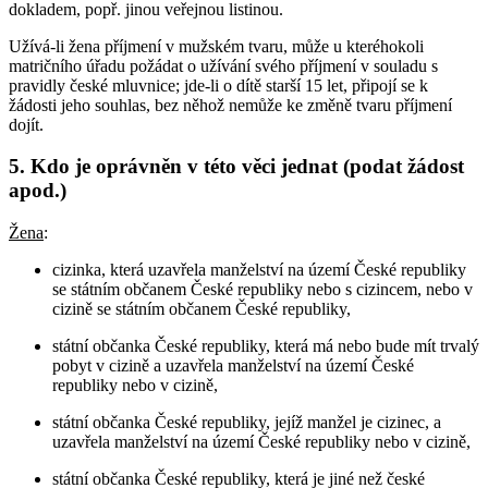
dokladem, popř. jinou veřejnou listinou.
Užívá-li žena příjmení v mužském tvaru, může u kteréhokoli
matričního úřadu požádat o užívání svého příjmení v souladu s
pravidly české mluvnice; jde-li o dítě starší 15 let, připojí se k
žádosti jeho souhlas, bez něhož nemůže ke změně tvaru příjmení
dojít.
5. Kdo je oprávněn v této věci jednat (podat žádost
apod.)
Žena
:
cizinka, která uzavřela manželství na území České republiky
se státním občanem České republiky nebo s cizincem, nebo v
cizině se státním občanem České republiky,
státní občanka České republiky, která má nebo bude mít trvalý
pobyt v cizině a uzavřela manželství na území České
republiky nebo v cizině,
státní občanka České republiky, jejíž manžel je cizinec, a
uzavřela manželství na území České republiky nebo v cizině,
státní občanka České republiky, která je jiné než české