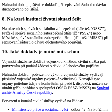
Náhradní doba pojištění se dokládá při sepisování žádosti o dávku
důchodového pojištění.
8. Na které instituci životní situaci řešit
Na okresních správách sociálního zabezpečení (dále též "OSSZ"),
Pražské správě sociálního zabezpečení (dále též "PSSZ") nebo
Městské správě sociálního zabezpečení Brno (dále též "MSSZ") při
sepisování žádosti o dávku důchodového pojištění.
10. Jaké doklady je nutné mít s sebou
Vojenská služba se dokládá vojenskou knížkou, civilní služba pak
potvrzením při podání žádosti o dávku důchodového pojištění.
Náhradní doklad - potvrzení o výkonu vojenské služby vydávají
příslušné vojenské orgány (vojenská velitelství). Nemají-li tyto
orgány potřebné údaje v konkrétním případě k dispozici, můžete se
obrátit (příp. požádat o spolupráci OSSZ/ PSSZ/ MSSZ) na
Správní
archiv Armády České republiky
.
Potvrzení o konání civilní služby vydává na žádost:
Ministerstvo práce a sociálních věcí
- odbor 42, Na Poříčním