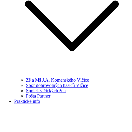
Zš a Mš J.A. Komenského Vlčice
Sbor dobrovolných hasičů Vlčice
Spolek vlčických žen
Pošta Partner
Praktické info