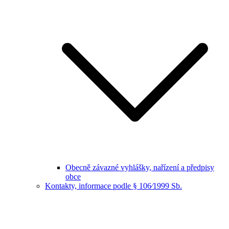
Obecně závazné vyhlášky, nařízení a předpisy
obce
Kontakty, informace podle § 106⁄1999 Sb.