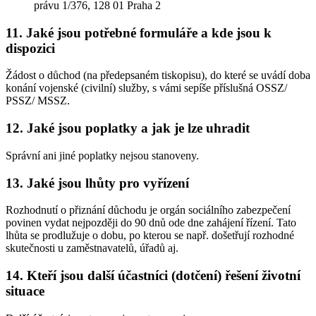
právu 1/376, 128 01 Praha 2
11. Jaké jsou potřebné formuláře a kde jsou k
dispozici
Žádost o důchod (na předepsaném tiskopisu), do které se uvádí doba
konání vojenské (civilní) služby, s vámi sepíše příslušná OSSZ/
PSSZ/ MSSZ.
12. Jaké jsou poplatky a jak je lze uhradit
Správní ani jiné poplatky nejsou stanoveny.
13. Jaké jsou lhůty pro vyřízení
Rozhodnutí o přiznání důchodu je orgán sociálního zabezpečení
povinen vydat nejpozději do 90 dnů ode dne zahájení řízení. Tato
lhůta se prodlužuje o dobu, po kterou se např. došetřují rozhodné
skutečnosti u zaměstnavatelů, úřadů aj.
14. Kteří jsou další účastníci (dotčení) řešení životní
situace