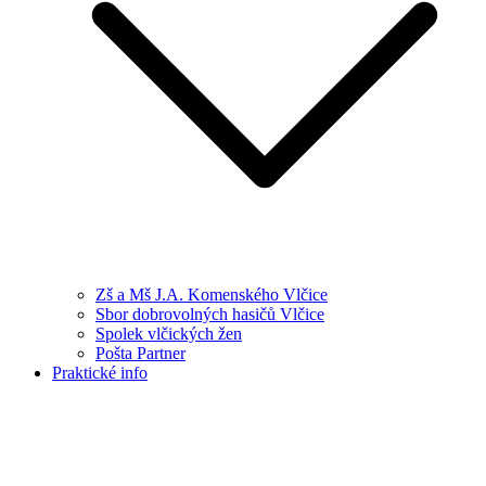
Zš a Mš J.A. Komenského Vlčice
Sbor dobrovolných hasičů Vlčice
Spolek vlčických žen
Pošta Partner
Praktické info