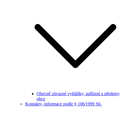
Obecně závazné vyhlášky, nařízení a předpisy
obce
Kontakty, informace podle § 106⁄1999 Sb.