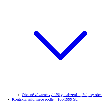
Obecně závazné vyhlášky, nařízení a předpisy obce
Kontakty, informace podle § 106⁄1999 Sb.