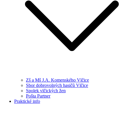
Zš a Mš J.A. Komenského Vlčice
Sbor dobrovolných hasičů Vlčice
Spolek vlčických žen
Pošta Partner
Praktické info