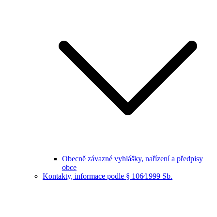
Obecně závazné vyhlášky, nařízení a předpisy
obce
Kontakty, informace podle § 106⁄1999 Sb.