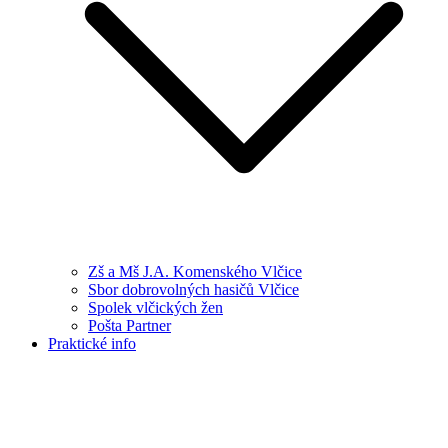
Zš a Mš J.A. Komenského Vlčice
Sbor dobrovolných hasičů Vlčice
Spolek vlčických žen
Pošta Partner
Praktické info