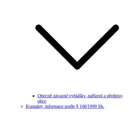
Obecně závazné vyhlášky, nařízení a předpisy
obce
Kontakty, informace podle § 106⁄1999 Sb.