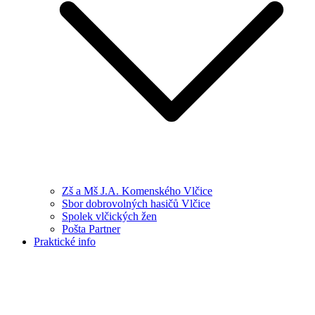
Zš a Mš J.A. Komenského Vlčice
Sbor dobrovolných hasičů Vlčice
Spolek vlčických žen
Pošta Partner
Praktické info