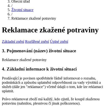
Obecní úřad
/
Životní situace
/
Reklamace zkažené potraviny
Reklamace zkažené potraviny
Základní znění
Rozšířené znění
Úplné znění
3. Pojmenování (název) životní situace
Reklamace zkažené potraviny
4. Základní informace k životní situaci
Prodávající je povinen spotřebitele řádně informovat o rozsahu,
podmínkách a způsobu uplatnění odpovědnosti za vady výrobků a
služeb (dále jen "reklamace") včetně údajů o tom, kde lze reklamaci
uplatnit.
Právo reklamovat zboží má každý, kdo zjistil, že koupil zkaženou
potravinu (nahnilou, plesnivou či jinak poškozenou).