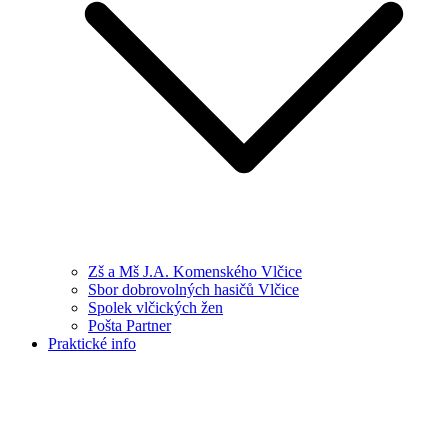
Zš a Mš J.A. Komenského Vlčice
Sbor dobrovolných hasičů Vlčice
Spolek vlčických žen
Pošta Partner
Praktické info