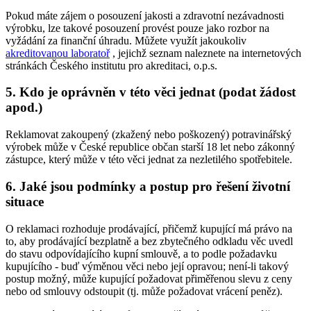
Pokud máte zájem o posouzení jakosti a zdravotní nezávadnosti
výrobku, lze takové posouzení provést pouze jako rozbor na
vyžádání za finanční úhradu. Můžete využít jakoukoliv
akreditovanou laboratoř
, jejichž seznam naleznete na internetových
stránkách Českého institutu pro akreditaci, o.p.s.
5. Kdo je oprávněn v této věci jednat (podat žádost
apod.)
Reklamovat zakoupený (zkažený nebo poškozený) potravinářský
výrobek může v České republice občan starší 18 let nebo zákonný
zástupce, který může v této věci jednat za nezletilého spotřebitele.
6. Jaké jsou podmínky a postup pro řešení životní
situace
O reklamaci rozhoduje prodávající, přičemž kupující má právo na
to, aby prodávající bezplatně a bez zbytečného odkladu věc uvedl
do stavu odpovídajícího kupní smlouvě, a to podle požadavku
kupujícího - buď výměnou věci nebo její opravou; není-li takový
postup možný, může kupující požadovat přiměřenou slevu z ceny
nebo od smlouvy odstoupit (tj. může požadovat vrácení peněz).