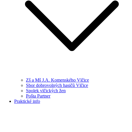
Zš a Mš J.A. Komenského Vlčice
Sbor dobrovolných hasičů Vlčice
Spolek vlčických žen
Pošta Partner
Praktické info