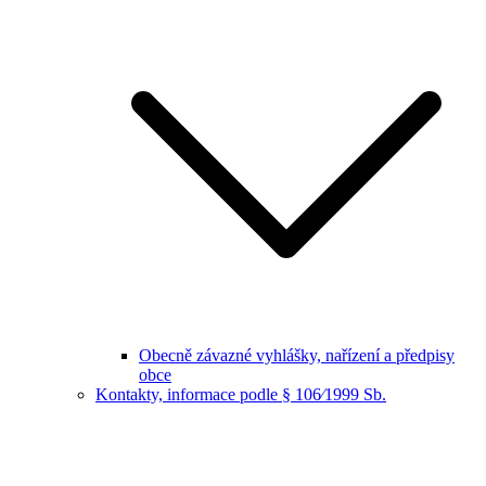
Obecně závazné vyhlášky, nařízení a předpisy
obce
Kontakty, informace podle § 106⁄1999 Sb.